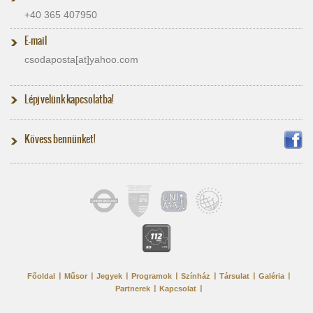
+40 365 407950
E-mail
csodaposta[at]​yahoo.com
Lépj velünk kapcsolatba!
Kövess bennünket!
Főoldal
Műsor
Jegyek
Programok
Színház
Társulat
Galéria
Partnerek
Kapcsolat