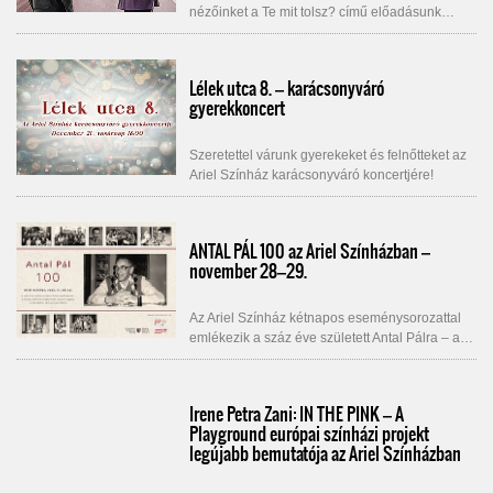
nézőinket a Te mit tolsz? című előadásunk…
Lélek utca 8. – karácsonyváró
gyerekkoncert
Szeretettel várunk gyerekeket és felnőtteket az
Ariel Színház karácsonyváró koncertjére!
ANTAL PÁL 100 az Ariel Színházban –
november 28–29.
Az Ariel Színház kétnapos eseménysorozattal
emlékezik a száz éve született Antal Pálra – a…
Irene Petra Zani: IN THE PINK – A
Playground európai színházi projekt
legújabb bemutatója az Ariel Színházban