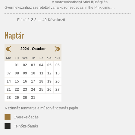
A marosvásárhelyi Ariel Ifjúsági és
Gyermekszínház szeretettel várja közönségét az In the Pink című,…
Előző
1
2
3
…
49
Következő
Naptár
2024 - October
Mo
Tu
We
Th
Fr
Sa
Su
01
02
03
04
05
06
07
08
09
10
11
12
13
14
15
16
17
18
19
20
21
22
23
24
25
26
27
28
29
30
31
A színház fenntartja a műsorváltoztatás jogát!
Gyerekelőadás
Felnőttelőadás