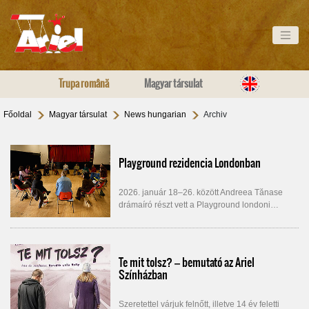
Trupa română
Magyar társulat
Főoldal
Magyar társulat
News hungarian
Archiv
Playground rezidencia Londonban
2026. január 18–26. között Andreea Tănase
drámaíró részt vett a Playground londoni…
Te mit tolsz? – bemutató az Ariel
Színházban
Szeretettel várjuk felnőtt, illetve 14 év feletti