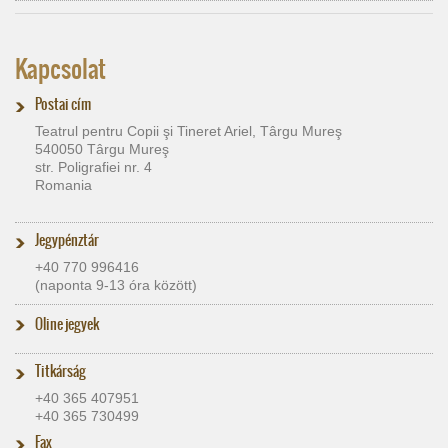
Kapcsolat
Postai cím
Teatrul pentru Copii şi Tineret Ariel, Târgu Mureş
540050 Târgu Mureş
str. Poligrafiei nr. 4
Romania
Jegypénztár
+40 770 996416
(naponta 9-13 óra között)
Oline jegyek
Titkárság
+40 365 407951
+40 365 730499
Fax