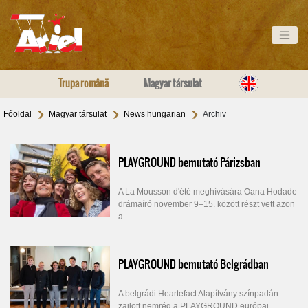
Trupa română
Magyar társulat
Főoldal
Magyar társulat
News hungarian
Archiv
PLAYGROUND bemutató Párizsban
A La Mousson d'été meghívására Oana Hodade
drámaíró november 9–15. között részt vett azon
a…
PLAYGROUND bemutató Belgrádban
A belgrádi Heartefact Alapítvány színpadán
zajlott nemrég a PLAYGROUND európai