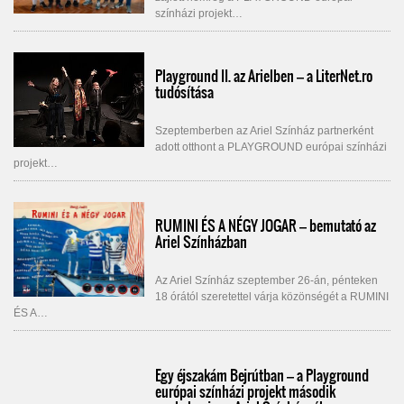
színházi projekt…
Playground II. az Arielben – a LiterNet.ro
tudósítása
Szeptemberben az Ariel Színház partnerként
adott otthont a PLAYGROUND európai színházi
projekt…
RUMINI ÉS A NÉGY JOGAR – bemutató az
Ariel Színházban
Az Ariel Színház szeptember 26-án, pénteken
18 órától szeretettel várja közönségét a RUMINI
ÉS A…
Egy éjszakám Bejrútban – a Playground
európai színházi projekt második