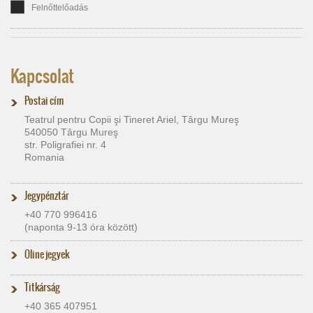
Felnőttelőadás
Kapcsolat
Postai cím
Teatrul pentru Copii şi Tineret Ariel, Târgu Mureş
540050 Târgu Mureş
str. Poligrafiei nr. 4
Romania
Jegypénztár
+40 770 996416
(naponta 9-13 óra között)
Oline jegyek
Titkárság
+40 365 407951