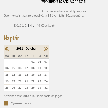
workshopja az Ariel Színháznál
A marosvásárhelyi Ariel Ifjúsági és
Gyermekszínház szeretettel várja 14 éven felüli közönségét a…
Előző
1
2
3
4
…
49
Következő
Naptár
2021 - October
Mo
Tu
We
Th
Fr
Sa
Su
01
02
03
04
05
06
07
08
09
10
11
12
13
14
15
16
17
18
19
20
21
22
23
24
25
26
27
28
29
30
31
A színház fenntartja a műsorváltoztatás jogát!
Gyerekelőadás