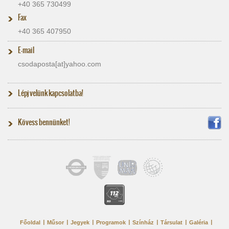
+40 365 730499
Fax
+40 365 407950
E-mail
csodaposta[at]​yahoo.com
Lépj velünk kapcsolatba!
Kövess bennünket!
Főoldal
Műsor
Jegyek
Programok
Színház
Társulat
Galéria