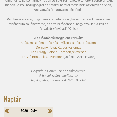
felmenői is. Belső hangok, régen és sokszor hallott történetek szereplői, akik
menekülésről, hazugságról és hatalmi harcról mesélnek, az Anyák és Apák,
Nagyanyák és Nagyapák életéből.
Pentheszileia érzi, hogy nem szabadon dönt, hanem egy sok generációs
történet utolsó láncszeme, és arra is rádöbben, hogy szakítania kell az
„Anyák törvényével“ (Kleist).
Az előadásról megjelent kritikák:
Parászka Boróka: Erős nők, győztesek nélküli játszmák
Demény Péter: Karcos vallomás
Kaáli Nagy Botond: Töredék, feketében
László Beáta Lídia: Porcelán
(Játéktér, 2014 tavasz)
Helyszín: az Ariel Színház stúdióterme.
A helyek száma korlátozott!
Jegyfoglalás, információk: 0747 942181
Naptár
2026 - July