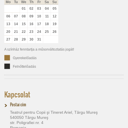
Mo
Tu
We
Th
Fr
Sa
Su
01
02
03
04
05
06
07
08
09
10
11
12
13
14
15
16
17
18
19
20
21
22
23
24
25
26
27
28
29
30
31
A színház fenntartja a műsorváltoztatás jogát!
Gyerekelőadás
Felnőttelőadás
Kapcsolat
Postai cím
Teatrul pentru Copii şi Tineret Ariel, Târgu Mureş
540050 Târgu Mureş
str. Poligrafiei nr. 4
Romania