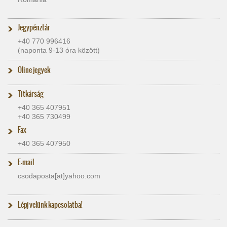
Jegypénztár
+40 770 996416
(naponta 9-13 óra között)
Oline jegyek
Titkárság
+40 365 407951
+40 365 730499
Fax
+40 365 407950
E-mail
csodaposta[at]​yahoo.com
Lépj velünk kapcsolatba!