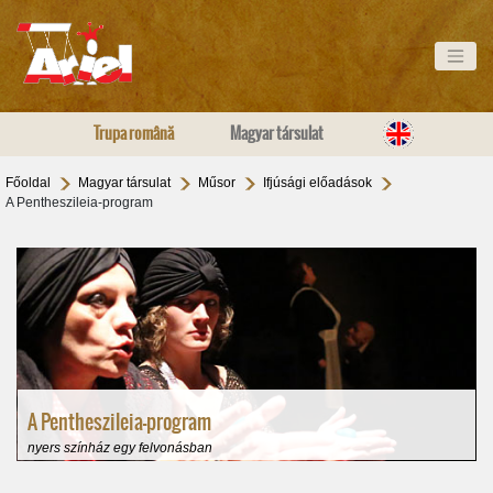
Trupa română
Magyar társulat
Főoldal
Magyar társulat
Műsor
Ifjúsági előadások
A Pentheszileia-program
A Pentheszileia-program
nyers színház egy felvonásban