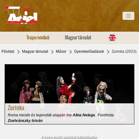
Trupa română
Magyar társulat
Főoldal
Magyar társulat
Műsor
Gyerekelőadások
Zurinka (2023)
Zurinka
Roma mesék és legendák alapján írta
Alina Nelega
. Fordította:
Zsehránszky István
4 éves kortól ajánlott bábelőadás