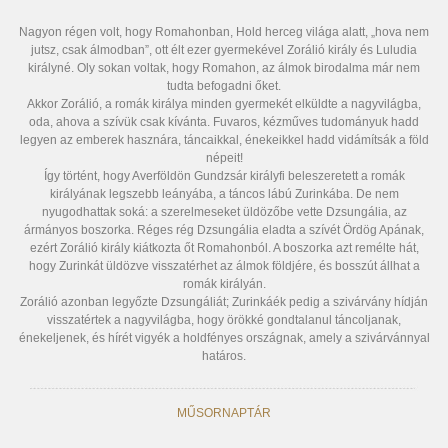
Nagyon régen volt, hogy Romahonban, Hold herceg világa alatt, „hova nem
jutsz, csak álmodban”, ott élt ezer gyermekével Zorálió király és Luludia
királyné. Oly sokan voltak, hogy Romahon, az álmok birodalma már nem
tudta befogadni őket.
Akkor Zorálió, a romák királya minden gyermekét elküldte a nagyvilágba,
oda, ahova a szívük csak kívánta. Fuvaros, kézműves tudományuk hadd
legyen az emberek hasznára, táncaikkal, énekeikkel hadd vidámítsák a föld
népeit!
Így történt, hogy Averföldön Gundzsár királyfi beleszeretett a romák
királyának legszebb leányába, a táncos lábú Zurinkába. De nem
nyugodhattak soká: a szerelmeseket üldözőbe vette Dzsungália, az
ármányos boszorka. Réges rég Dzsungália eladta a szívét Ördög Apának,
ezért Zorálió király kiátkozta őt Romahonból. A boszorka azt remélte hát,
hogy Zurinkát üldözve visszatérhet az álmok földjére, és bosszút állhat a
romák királyán.
Zorálió azonban legyőzte Dzsungáliát; Zurinkáék pedig a szivárvány hídján
visszatértek a nagyvilágba, hogy örökké gondtalanul táncoljanak,
énekeljenek, és hírét vigyék a holdfényes országnak, amely a szivárvánnyal
határos.
MŰSORNAPTÁR