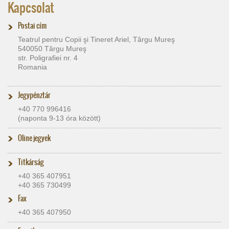
Kapcsolat
Postai cím
Teatrul pentru Copii şi Tineret Ariel, Târgu Mureş
540050 Târgu Mureş
str. Poligrafiei nr. 4
Romania
Jegypénztár
+40 770 996416
(naponta 9-13 óra között)
Oline jegyek
Titkárság
+40 365 407951
+40 365 730499
Fax
+40 365 407950