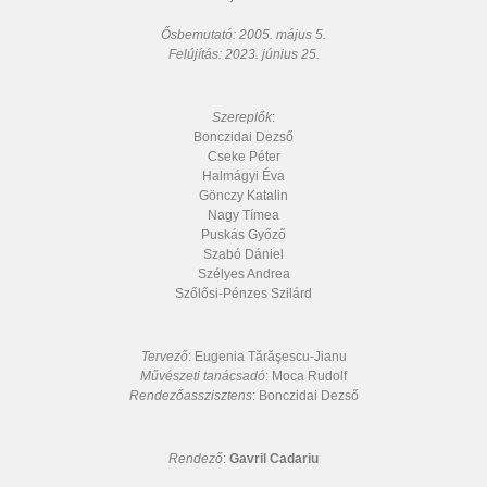
Ősbemutató: 2005. május 5.
Felújítás: 2023. június 25.
Szereplők
:
Bonczidai Dezső
Cseke Péter
Halmágyi Éva
Gönczy Katalin
Nagy Tímea
Puskás Győző
Szabó Dániel
Szélyes Andrea
Szőlősi-Pénzes Szilárd
Tervező
: Eugenia Tărăşescu-Jianu
Művészeti tanácsadó
: Moca Rudolf
Rendezőasszisztens
: Bonczidai Dezső
Rendező
:
Gavril Cadariu