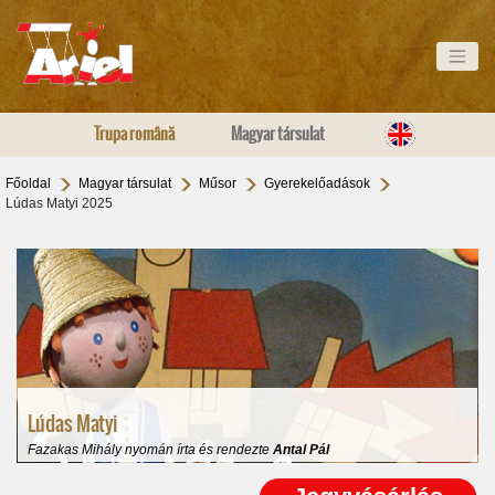
Trupa română
Magyar társulat
Főoldal
Magyar társulat
Műsor
Gyerekelőadások
Lúdas Matyi 2025
Lúdas Matyi
Fazakas Mihály nyomán
írta és rendez
te
Antal Pál