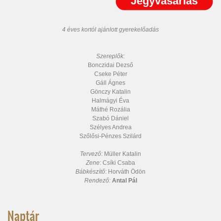
4 éves kortól ajánlott gyerekelőadás
Szereplők:
Bonczidai Dezső
Cseke Péter
Gáll Ágnes
Gönczy Katalin
Halmágyi Éva
Máthé Rozália
Szabó Dániel
Szélyes Andrea
Szőlősi-Pénzes Szilárd
Tervező
: Müller Katalin
Zene
: Csíki Csaba
Bábkészítő
: Horváth Ödön
Rendező:
Antal Pál
Naptár