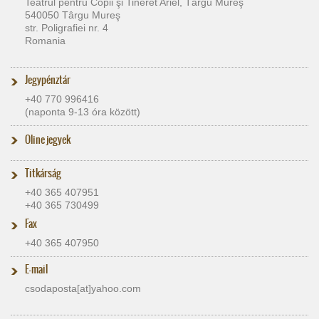
Teatrul pentru Copii şi Tineret Ariel, Târgu Mureş
540050 Târgu Mureş
str. Poligrafiei nr. 4
Romania
Jegypénztár
+40 770 996416
(naponta 9-13 óra között)
Oline jegyek
Titkárság
+40 365 407951
+40 365 730499
Fax
+40 365 407950
E-mail
csodaposta[at]​yahoo.com