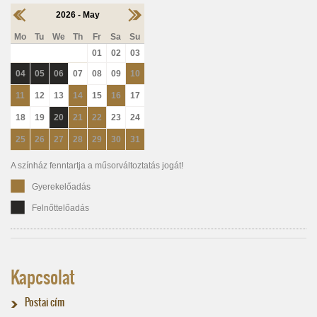
2026 - May
Mo
Tu
We
Th
Fr
Sa
Su
01
02
03
04
05
06
07
08
09
10
11
12
13
14
15
16
17
18
19
20
21
22
23
24
25
26
27
28
29
30
31
A színház fenntartja a műsorváltoztatás jogát!
Gyerekelőadás
Felnőttelőadás
Kapcsolat
Postai cím