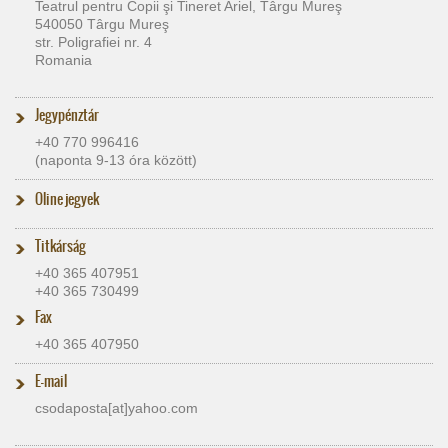
Teatrul pentru Copii şi Tineret Ariel, Târgu Mureş
540050 Târgu Mureş
str. Poligrafiei nr. 4
Romania
Jegypénztár
+40 770 996416
(naponta 9-13 óra között)
Oline jegyek
Titkárság
+40 365 407951
+40 365 730499
Fax
+40 365 407950
E-mail
csodaposta[at]​yahoo.com