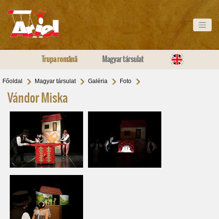
Trupa română
Magyar társulat
Főoldal
Magyar társulat
Galéria
Foto
Vándor Miska