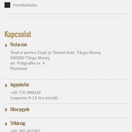
Felnőttelőadás
Kapcsolat
Postai cím
Teatrul pentru Copii şi Tineret Ariel, Târgu Mureş
540050 Târgu Mureş
str. Poligrafiei nr. 4
Romania
Jegypénztár
+40 770 996416
(naponta 9-13 óra között)
Oline jegyek
Titkárság
+40 365 407951