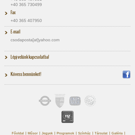
+40 365 730499
Fax
+40 365 407950
E-mail
csodaposta[at]​yahoo.com
Lépj velünk kapcsolatba!
Kövess bennünket!
Főoldal
Műsor
Jegyek
Programok
Színház
Társulat
Galéria