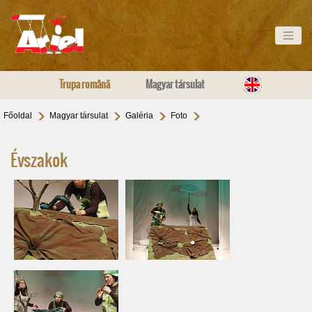
Trupa română
Magyar társulat
Főoldal
Magyar társulat
Galéria
Foto
Évszakok