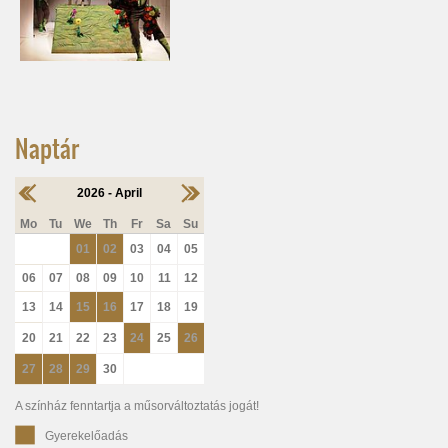
Naptár
2026 - April
Mo
Tu
We
Th
Fr
Sa
Su
01
02
03
04
05
06
07
08
09
10
11
12
13
14
15
16
17
18
19
20
21
22
23
24
25
26
27
28
29
30
A színház fenntartja a műsorváltoztatás jogát!
Gyerekelőadás