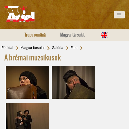
Trupa română
Magyar társulat
Főoldal
Magyar társulat
Galéria
Foto
A brémai muzsikusok