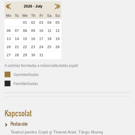
2026 - July
Mo
Tu
We
Th
Fr
Sa
Su
01
02
03
04
05
06
07
08
09
10
11
12
13
14
15
16
17
18
19
20
21
22
23
24
25
26
27
28
29
30
31
A színház fenntartja a műsorváltoztatás jogát!
Gyerekelőadás
Felnőttelőadás
Kapcsolat
Postai cím
Teatrul pentru Copii şi Tineret Ariel, Târgu Mureş