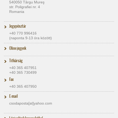
540050 Târgu Mureş
str. Poligrafiei nr. 4
Romania
Jegypénztár
+40 770 996416
(naponta 9-13 óra között)
Oline jegyek
Titkárság
+40 365 407951
+40 365 730499
Fax
+40 365 407950
E-mail
csodaposta[at]​yahoo.com